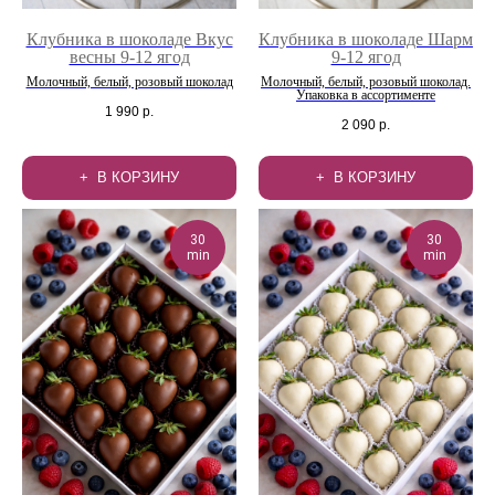
Клубника в шоколаде Вкус
Клубника в шоколаде Шарм
весны 9-12 ягод
9-12 ягод
Молочный, белый, розовый шоколад
Молочный, белый, розовый шоколад.
Упаковка в ассортименте
1 990
р.
2 090
р.
В КОРЗИНУ
В КОРЗИНУ
30
30
min
min