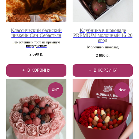
Классический баскский
Клубника в шоколаде
чизкейк Сан-Себастьян
PREMIUM молочный 16-20
ягод
Ремесленный торт на премиум
ингредиентах
Молочный шоколад
2 690
р.
2 990
р.
В КОРЗИНУ
В КОРЗИНУ
ХИТ
New