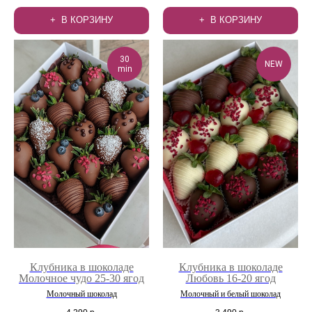
В КОРЗИНУ
В КОРЗИНУ
30
NEW
min
Клубника в шоколаде
Клубника в шоколаде
Молочное чудо 25-30 ягод
Любовь 16-20 ягод
Молочный шоколад
Молочный и белый шоколад