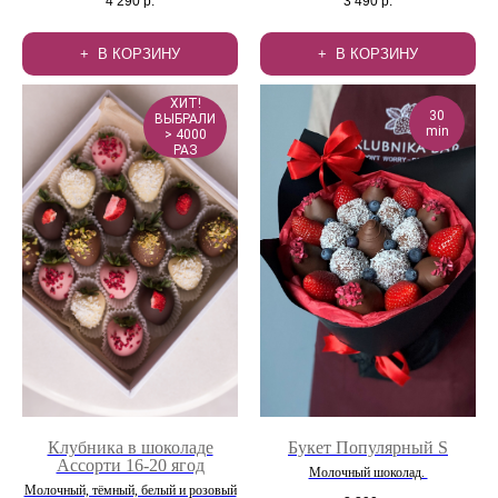
4 290
р.
3 490
р.
В КОРЗИНУ
В КОРЗИНУ
ХИТ!
30
ВЫБРАЛИ
min
> 4000
РАЗ
Клубника в шоколаде
Букет Популярный S
Ассорти 16-20 ягод
Молочный шоколад.
Молочный, тёмный, белый и розовый