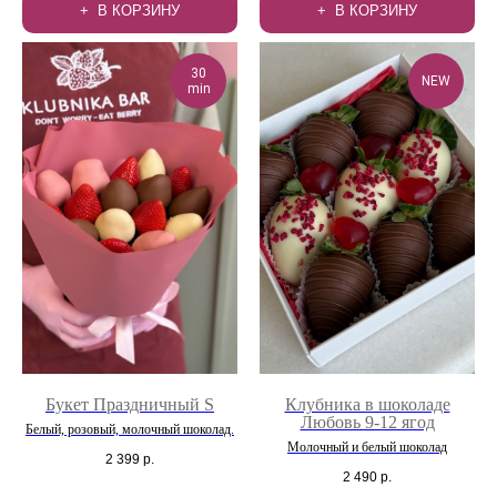
В КОРЗИНУ
В КОРЗИНУ
30
NEW
min
Букет Праздничный S
Клубника в шоколаде
Любовь 9-12 ягод
Белый, розовый, молочный шоколад.
Молочный и белый шоколад
2 399
р.
2 490
р.