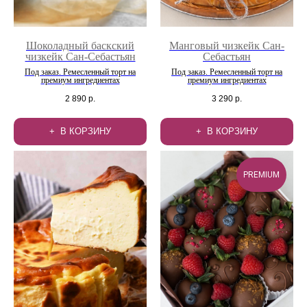
Шоколадный баскский
Манговый чизкейк Сан-
чизкейк Сан-Себастьян
Себастьян
Под заказ. Ремесленный торт на
Под заказ. Ремесленный торт на
премиум ингредиентах
премиум ингредиентах
2 890
р.
3 290
р.
В КОРЗИНУ
В КОРЗИНУ
PREMIUM