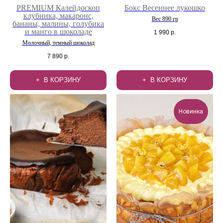
PREMIUM Калейдоскоп
Бокс Весеннее лукошко
клубника, макаронс,
Вес 890 гр
бананы, малины, голубика
и манго в шоколаде
1 990
р.
Молочный, темный шоколад
7 890
р.
В КОРЗИНУ
В КОРЗИНУ
Новинка