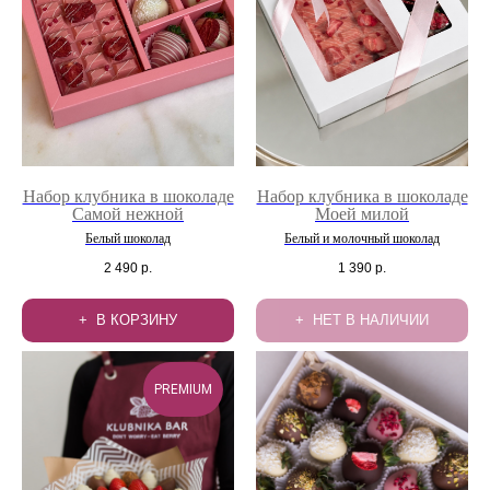
Набор клубника в шоколаде
Набор клубника в шоколаде
Самой нежной
Моей милой
Белый шоколад
Белый и молочный шоколад
2 490
р.
1 390
р.
В КОРЗИНУ
НЕТ В НАЛИЧИИ
PREMIUM