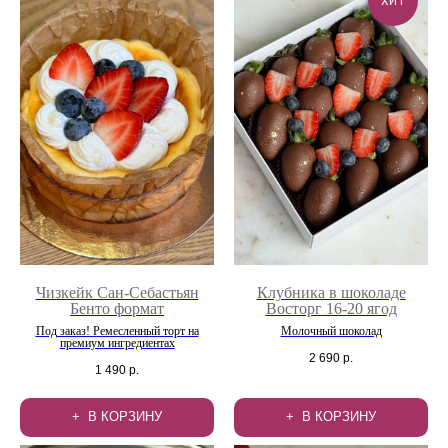
ХИТ
Чизкейк Сан-Себастьян
Клубника в шоколаде
Бенто формат
Восторг 16-20 ягод
Под заказ! Ремесленный торт на
Молочный шоколад
премиум ингредиентах
2 690
р.
1 490
р.
В КОРЗИНУ
В КОРЗИНУ