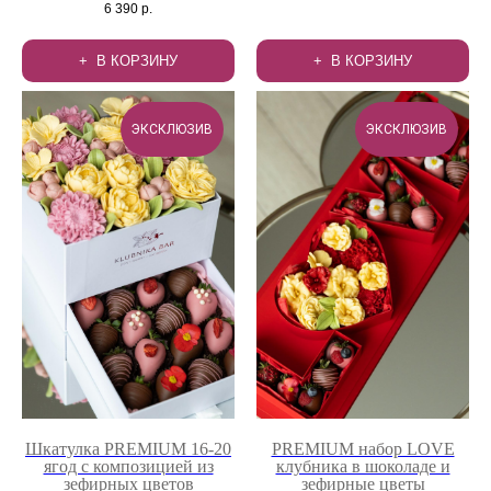
6 390
р.
В КОРЗИНУ
В КОРЗИНУ
ЭКСКЛЮЗИВ
ЭКСКЛЮЗИВ
Шкатулка PREMIUM 16-20
PREMIUM набор LOVE
ягод с композицией из
клубника в шоколаде и
зефирных цветов
зефирные цветы