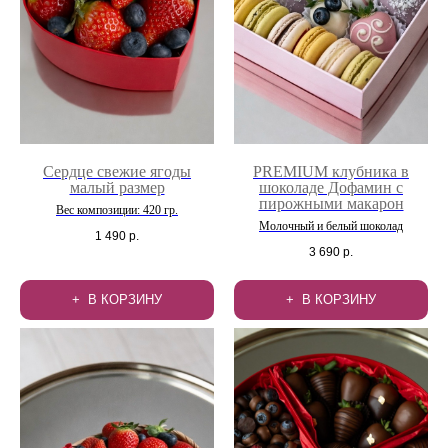
Сердце свежие ягоды
PREMIUM клубника в
малый размер
шоколаде Дофамин с
пирожными макарон
Вес композиции: 420 гр.
Молочный и белый шоколад
1 490
р.
3 690
р.
В КОРЗИНУ
В КОРЗИНУ