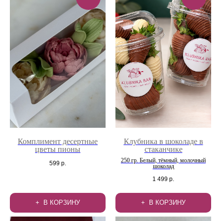
Комплимент десертные
Клубника в шоколаде в
цветы пионы
стаканчике
250 гр. Белый, тёмный, молочный
599
р.
шоколад
1 499
р.
В КОРЗИНУ
В КОРЗИНУ