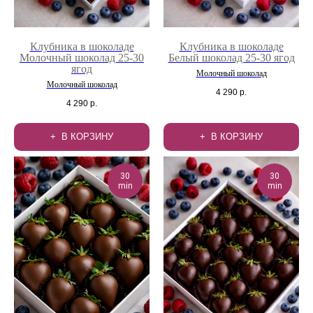
Клубника в шоколаде
Клубника в шоколаде
Молочный шоколад 25-30
Белый шоколад 25-30 ягод
ягод
Молочный шоколад
Молочный шоколад
4 290
р.
4 290
р.
В КОРЗИНУ
В КОРЗИНУ
30
30
min
min