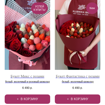
УСПЕЙ
New
КУПИТЬ!
Букет Микс с розами
Букет Фантастика с розами
белый, молочный и розовый шоколад
белый, молочный шоколад
6 490
р.
6 490
р.
В КОРЗИНУ
В КОРЗИНУ