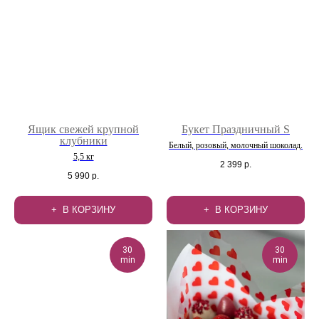
Ящик свежей крупной
Букет Праздничный S
клубники
Белый, розовый, молочный шоколад.
5,5 кг
2 399
р.
5 990
р.
В КОРЗИНУ
В КОРЗИНУ
30
30
min
min