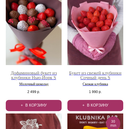
Дофаминовый букет из
Букет из свежей клубники
клубники Нью-Йорк S
Сочный день S
Молочный шоколад
Свежая клубника
2 499
р.
1 990
р.
В КОРЗИНУ
В КОРЗИНУ
30
min