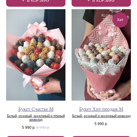
В КОРЗИНУ
В КОРЗИНУ
Хит
Букет Счастье М
Букет Хит продаж М
Белый, розовый, молочный и тёмный
Белый, розовый и молочный шоколад
шоколад
5 990
р.
5 990
р.
6 990
р.