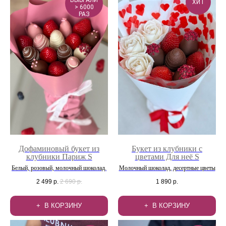
ХИТ
> 6000
РАЗ
Дофаминовый букет из
Букет из клубники с
клубники Париж S
цветами Для неё S
Белый, розовый, молочный шоколад.
Молочный шоколад, десертные цветы
2 499
р.
2 690
р.
1 890
р.
В КОРЗИНУ
В КОРЗИНУ