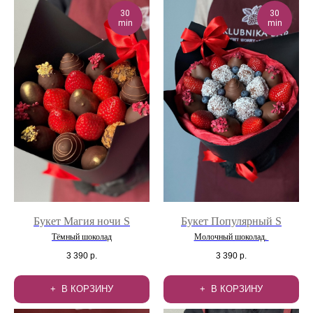
30
30
min
min
Букет Магия ночи S
Букет Популярный S
Тёмный шоколад
Молочный шоколад.
3 390
р.
3 390
р.
В КОРЗИНУ
В КОРЗИНУ