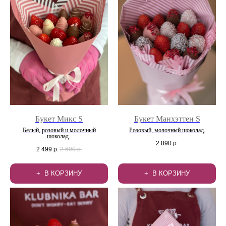
Букет Микс S
Букет Манхэттен S
Белый, розовый и молочный
Розовый, молочный шоколад.
шоколад.
2 890
р.
2 499
р.
2 690
р.
В КОРЗИНУ
В КОРЗИНУ