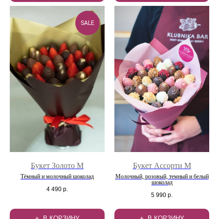
SALE
Букет Золото M
Букет Ассорти М
Тёмный и молочный шоколад
Молочный, розовый, темный и белый
шоколад
4 490
р.
5 990
р.
В КОРЗИНУ
В КОРЗИНУ