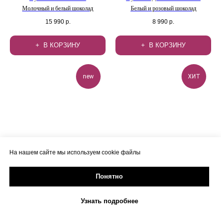
Молочный и белый шоколад
Белый и розовый шоколад
15 990
р.
8 990
р.
В КОРЗИНУ
В КОРЗИНУ
new
ХИТ
На нашем сайте мы используем cookie файлы
Понятно
Узнать подробнее
Букет Роскошь M
Букет Ягодный рай L