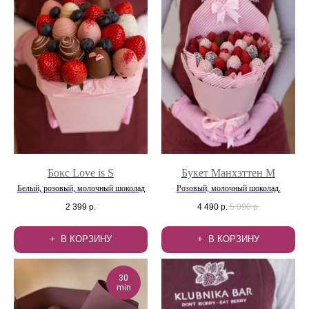
Бокс Love is S
Букет Манхэттен М
Белый, розовый, молочный шоколад
Розовый, молочный шоколад.
2 399
р.
4 490
р.
5 090
р.
В КОРЗИНУ
В КОРЗИНУ
30
min