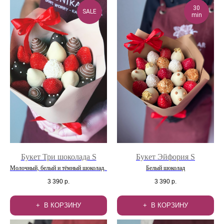
30
SALE
min
Букет Три шоколада S
Букет Эйфория S
Молочный, белый и тёмный шоколад.
Белый шоколад
3 390
р.
3 390
р.
В КОРЗИНУ
В КОРЗИНУ