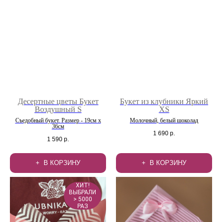
Десертные цветы Букет
Букет из клубники Яркий
Воздушный S
XS
Съедобный букет. Размер - 19см х
Молочный, белый шоколад
36см
1 690
р.
1 590
р.
В КОРЗИНУ
В КОРЗИНУ
ХИТ!
ВЫБРАЛИ
> 5000
РАЗ