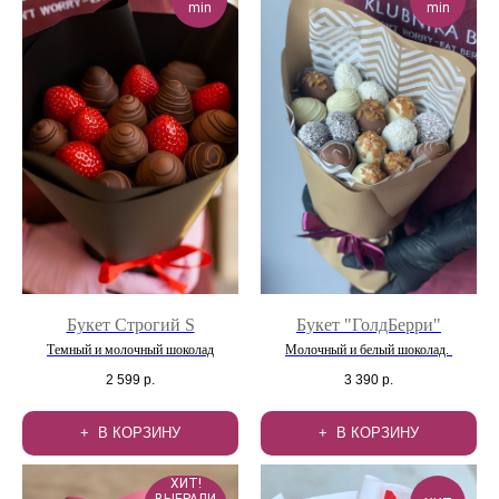
min
min
Букет Строгий S
Букет "ГолдБерри"
Темный и молочный шоколад
Молочный и белый шоколад.
2 599
р.
3 390
р.
В КОРЗИНУ
В КОРЗИНУ
ХИТ!
ВЫБРАЛИ